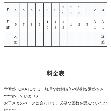
１
１
１
月
４
５
６
７
８
９
１
２
３
０
１
２
月
１
１
１
な
な
６
７
８
９
１
２
３
謝
０
１
２
し
し
入
退
塾
塾
料金表
学習塾TOMATOでは、無理な教材購入や過剰な通塾をお
すすめしていません。
お子さまのペースに合わせて、必要な回数を選んでいただ
けます。