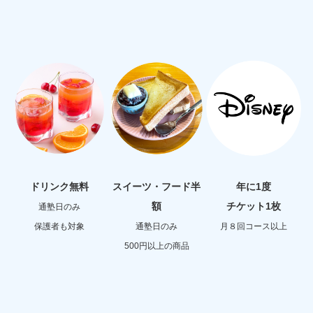
ドリンク無料
スイーツ・
フード半
年に1度
額
チケット1枚
通塾日のみ
保護者も対象
通塾日のみ
月８回コース以上
500円以上の商品