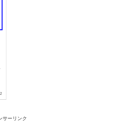
ま
き
ト
る
02
ンサーリンク